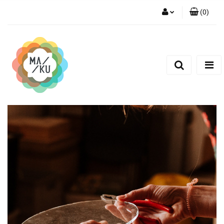
(
0
)
Zaloguj się
Zarejestruj się
Dodaj zgłoszenie