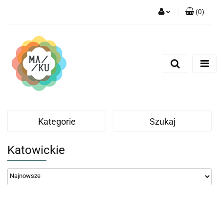
(
0
)
Zaloguj się
Zarejestruj się
Dodaj zgłoszenie
Kategorie
Szukaj
Katowickie