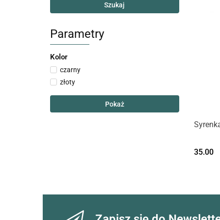
Szukaj
Parametry
Kolor
czarny
złoty
Pokaż
Syrenka
35.00
Zapisz się do Newslett