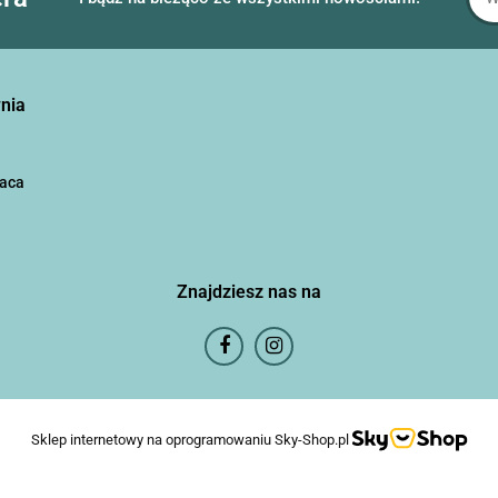
nia
aca
Znajdziesz nas na
Sklep internetowy na oprogramowaniu Sky-Shop.pl