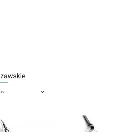
OZDOBY
NACZYNIA
BIŻUTERIA
OZDOBY
NACZYNIA
BIŻUTERIA
zawskie