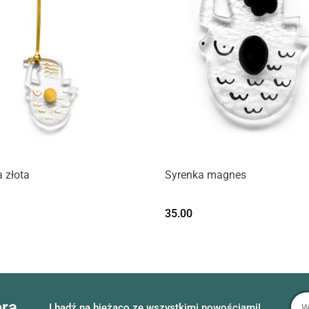
 złota
Syrenka magnes
35.00
era
I bądź na bieżąco ze wszystkimi nowościami!