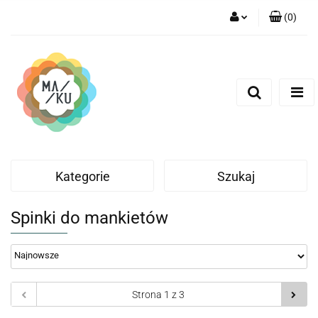
(
0
)
Zaloguj się
Zarejestruj się
Dodaj zgłoszenie
Kategorie
Szukaj
Spinki do mankietów