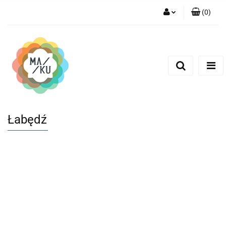
(
0
)
Zaloguj się
Zarejestruj się
Dodaj zgłoszenie
Łabędź