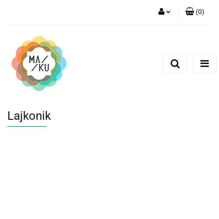
(
0
)
Zaloguj się
Zarejestruj się
Dodaj zgłoszenie
Lajkonik