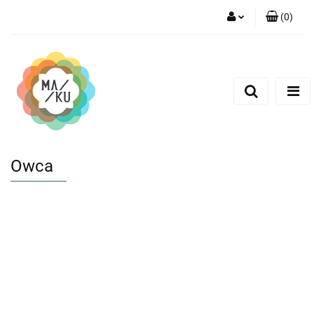
(
0
)
Zaloguj się
Zarejestruj się
Dodaj zgłoszenie
Owca