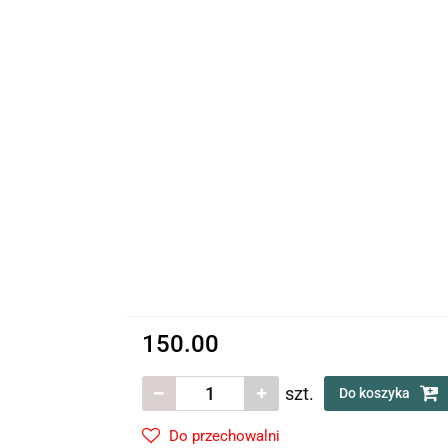
OZDOBY
NACZYNIA
BIŻUTERIA
OZDOBY
NACZYNIA
BIŻUTERIA
150.00
szt.
Do koszyka
Do przechowalni