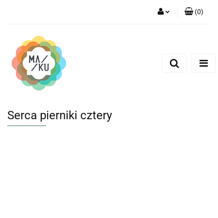
(
0
)
Zaloguj się
Zarejestruj się
Dodaj zgłoszenie
Serca pierniki cztery