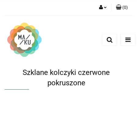
(
0
)
Zaloguj się
Zarejestruj się
Dodaj zgłoszenie
Szklane kolczyki czerwone
pokruszone