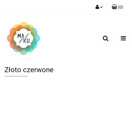
(
0
)
Zaloguj się
Zarejestruj się
Dodaj zgłoszenie
Złoto czerwone