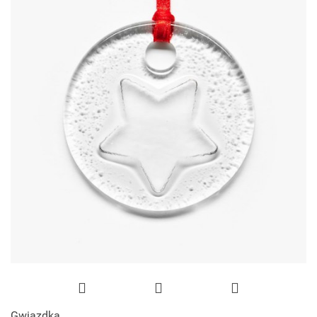
Gwiazdka