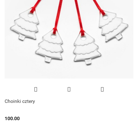
Choinki cztery
100.00