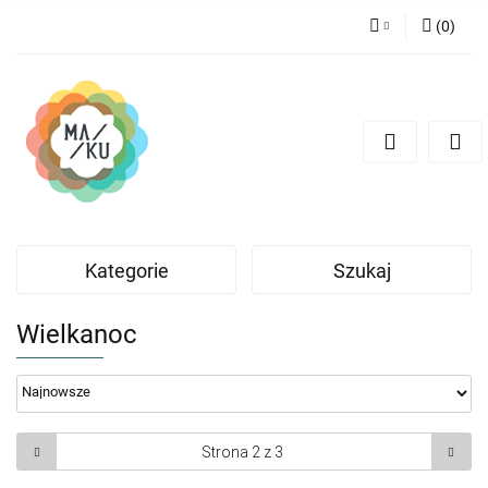
(
0
)
Zaloguj się
Zarejestruj się
Dodaj zgłoszenie
Kategorie
Szukaj
Wielkanoc